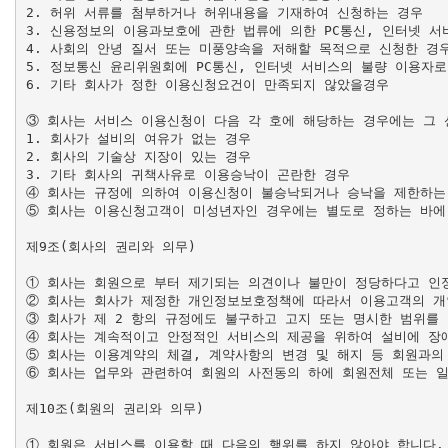
2. 허위 서류를 첨부하거나 허위내용을 기재하여 신청하는 경우

3. 신용정보의 이용과보호에 관한 법류에 의한 PC통신, 인터넷 서
4. 사회의 안녕 질서 또는 미풍양속을 저해할 목적으로 신청한 경우
5. 정보통신 윤리위원회에 PC통신, 인터넷 서비스의 불량 이용자로
6. 기타 회사가 정한 이용신청요건이 만족되지 않았을경우

③ 회사는 서비스 이용신청이 다음 각 호에 해당하는 경우에는 그 
1. 회사가 설비의 여유가 없는 경우

2. 회사의 기술상 지장이 있는 경우

3. 기타 회사의 귀책사유로 이용승낙이 곤란한 경우

④ 회사는 규정에 의하여 이용신청이 불승낙되거나 승낙을 제한하는 
⑤ 회사는 이용신청고객이 미성년자인 경우에는 별도로 정하는 바에 
제9조(회사의 권리와 의무)

① 회사는 회원으로 부터 제기되는 의견이나 불만이 정당하다고 인정
② 회사는 회사가 제정한 개인정보보호정책에 따라서 이용고객의 개인
③ 회사가 제 2 항의 규정에도 불구하고 고지 또는 명시한 범위를
④ 회사는 계속적이고 안정적인 서비스의 제공을 위하여 설비에 장애
⑤ 회사는 이용계약의 체결, 계약사항의 변경 및 해지 등 회원과의
⑥ 회사는 업무와 관련하여 회원의 사전동의 하에 회원전체 또는 일
제10조(회원의 권리와 의무)

① 회원은 서비스를 이용할 때 다음의 행위를 하지 않아야 합니다.
