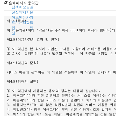
홈페이지 이용약관
남
객
예
오
공
질
산
실
약
시
지
문
아
보
안
는
사
과
제1조(목적)

트
기
내
길
항
답
펜
변
이 이용약관(이하 '약관')은 주식회사 OOO(이하 회사라 합니다)
션
제2조(이용약관의 효력 및 변경)

① 이 약관은 본 회사에 가입된 고객을 포함하여 서비스를 이용하고자 
② 회사는 합리적인 사유가 발생될 경우에는 이 약관을 변경할 수 
제3조(약관외 준칙)

서비스 이용에 관하여는 이 약관을 적용하며 이 약관에 명시되지 아
제4조(용어의 설명)

① 이 약관에서 사용하는 용어의 정의는 다음과 같습니다.

1.'이용고객'이라 함은 회원제로 운영하는 서비스를 이용하는 이용자
2.'이용계약'이라 함은 서비스 이용과 관련하여 회사와 이용고객 간
3.'이용자번호(ID)'라 함은 회원식별과 회원의 서비스 이용을 위
4.'비밀번호'라 함은 이용고객이 부여 받은 이용자번호와 일치된 
5.'해지'라 함은 회사 또는 회원이 이용계약을 해약하는 것을 말합니