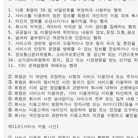
1. 다른 회원의 ID 및 비밀번호를 부정하게 사용하는 행위

2. 서비스를 이용하여 얻은 정보를 회원의 개인적인 이용 외에 복사
3. 타인의 명예를 손상시키거나 불이익을 주는 행위

4. 회사의 저작권, 제3자의 저작권 등 기타 권리를 침해하는 행위

5. 공공질서 및 미풍양속에 위반되는 내용의 정보,문장,도형,음성 
6. 범죄와 결부된다고 객관적으로 인정되는 행위

7. 서비스와 관련된 설비의 오동작이나 정보 등의 파괴 및 혼란을
8. 서비스의 안정적 운영을 방해할 수 있는 정보를 전송하거나 수
9. 정보통신윤리위원회, 소비자보호단체 등 공신력 있는 기관으로부
10. 선거관리위원회의 중지, 경고 또는 시정명령을 받는 선거법 위
11. 기타 관계법령에 위배되는 행위

② 회원은 이 약관에 규정하는 사항과 서비스 이용안내 또는 주의사
③ 회원은 회사의 명시적인 사전 동의가 없이 서비스를 이용하여 영
④ 회원은 이와 같은 영업활동과 관련하여 회사에 대하여 손해배상의
⑤ 회원은 서비스의 이용약관, 기타 이용계약상 지위를 타인에게 양도
⑥ 회원은 회사의 사전 승낙없이는 서비스의 전부 또는 일부 내용 및
⑦ 회사는 이용고객이 방문하거나 전자서명 또는 아이디(ID)등을 
⑧ 회사는 이용고객의 대리인이 방문하여 열람 또는 정정을 요구하는
⑨ 회사는 개인정보와 관련하여 이용고객의 의견을 수렴하고 불만을 
제11조(서비스 이용 시간)

① 서비스 이용은 회사의 업무상 또는 기술상 특별한 지장이 없는 